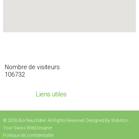
Nombre de visiteurs:
106732
Liens utiles
©
2026 Bio Neuchâtel. All Rights Reserved. Designed By
WebAtor -
Your Swiss WebDesigner
Politique de confidentialité